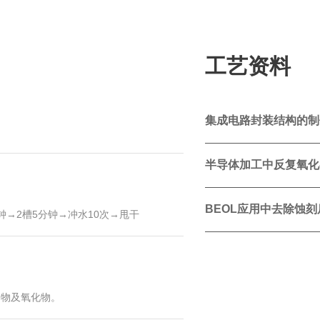
工艺资料
集成电路封装结构的制
半导体加工中反复氧化
BEOL应用中去除蚀
5分钟→2槽5分钟→冲水10次→甩干
染物及氧化物。