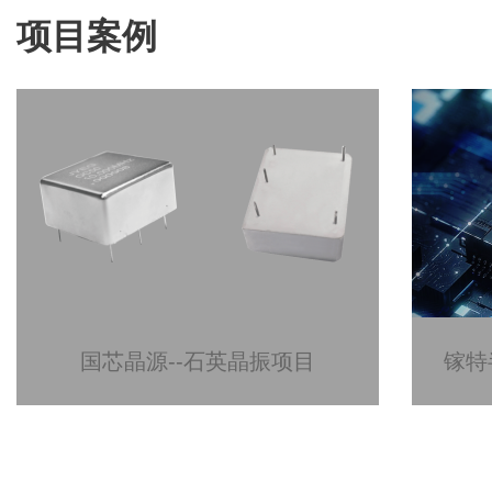
项目案例
国芯晶源--石英晶振项目
镓特