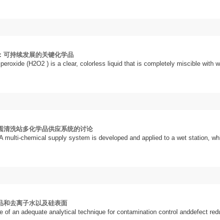
：可持续发展的关键化学品
eroxide (H2O2 ) is a clear, colorless liquid that is completely miscible with 
圆清洗站多化学品供应系统的讨论
 A multi-chemical supply system is developed and applied to a wet station, wh
品和去离子水以及硅表面
e of an adequate analytical technique for contamination control anddefect red