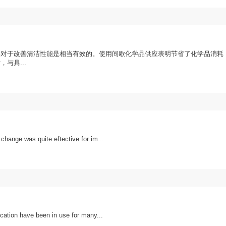
浴对于改善清洁性能是相当有效的。使用间歇化学品供应表明节省了化学品消耗
与具...
change was quite eftective for im...
ication have been in use for many...