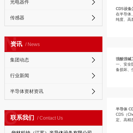
光电器件
CDS设
在半导体、
传感器
纯度、高腐
N
资讯
/ News
强酸强碱
集团动态
一、安全
备损坏、
行业新闻
半导体资材资讯
C
半导体 C
CDS（C
联系我们
/ Contact Us
定、高精度
华林科纳（江苏）半导体设备有限公司