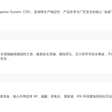
nse System, CDS） 是保障生产稳定性、产品良率与厂区安全的核心 “血脉
）长期接触强腐蚀性介质，极易发生泄漏、腐蚀穿孔、压力异常等安全事故，不
全...
程的核心配套装备，核心作用是将 HF、硫酸、双氧水、显影液、IPA 等强腐蚀高纯化