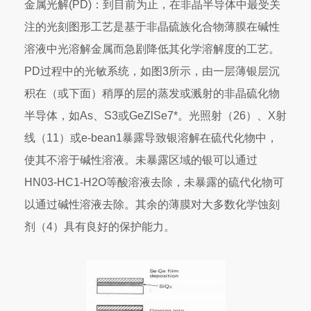
金属光解(PD)：到目前为止，在非晶半导体中最受关
注的光刻图形工艺是基于非晶硫族化合物薄膜在碱性
溶液中光溶解金属而急剧降低其化学溶解度的工艺。
PD过程中的光敏系统，如图3所示，由一层薄银层沉
积在（或下面）稍厚的层的蒸发或溅射的非晶硫化物
半导体，如As、S3或GeZlSe7*。光照射（26）、X射
线（11）或e-bean1暴露导致银溶解在硫代化物中，
使其不溶于碱性溶液。未暴露区域的银可以通过
HN03-HC1-H2O等酸溶液去除，未暴露的硫代化物可
以通过碱性溶液去除。其余的薄膜对大多数化学蚀刻
剂（4）具有良好的保护能力。